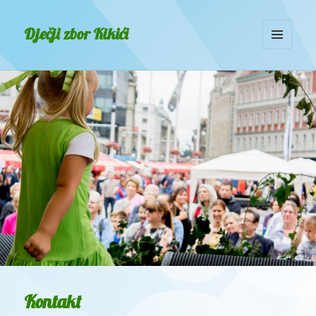
Dječji zbor Kikići
MENU
AND
WIDGETS
Kontakt