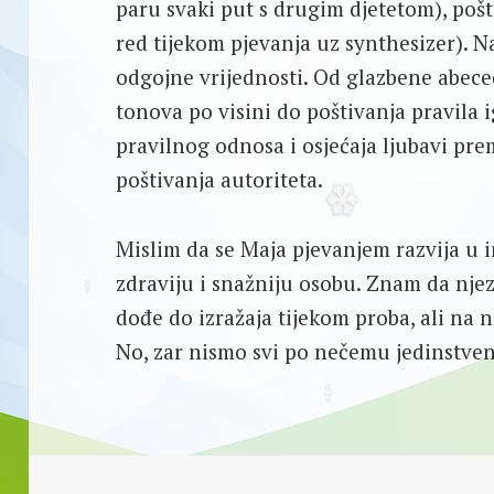
paru svaki put s drugim djetetom), pošt
red tijekom pjevanja uz synthesizer). N
odgojne vrijednosti. Od glazbene abece
tonova po visini do poštivanja pravila i
pravilnog odnosa i osjećaja ljubavi prem
poštivanja autoriteta.
Mislim da se Maja pjevanjem razvija u i
zdraviju i snažniju osobu. Znam da nj
dođe do izražaja tijekom proba, ali na
No, zar nismo svi po nečemu jedinstve