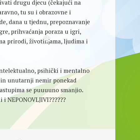
ivati drugu djecu (čekajući na
aravno, tu su i obrazovne i
de, dana u tjednu, prepoznavanje
gre, prihvaćanja poraza u igri,
a prirodi, životinjama, ljudima i
ntelektualno, psihički i mentalno
ezin unutarnji nemir ponekad
 nastupima se puuuuno smanjio.
ni i NEPONOVLJIVI??????