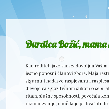
Đurđica Božić, mama
Kao roditelj jako sam zadovoljna Vašim 
jesmo ponosni članovi zbora. Maja raste 
sigurnu i nadasve raspjevanu i rasples
djevojčica s pozitivnom slikom o sebi, al
ritam, slušne sposobnosti, povećala ko
razumijevanje, naučila je prihvaćati dr