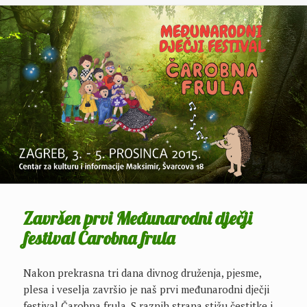
Završen prvi Međunarodni dječji
festival Čarobna frula
Nakon prekrasna tri dana divnog druženja, pjesme,
plesa i veselja završio je naš prvi međunarodni dječji
festival Čarobna frula. S raznih strana stižu čestitke i