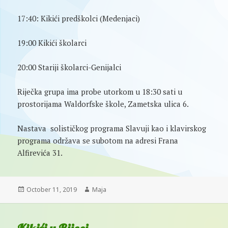
17:40: Kikići predškolci (Medenjaci)
19:00 Kikići školarci
20:00 Stariji školarci-Genijalci
Riječka grupa ima probe utorkom u 18:30 sati u
prostorijama Waldorfske škole, Zametska ulica 6.
Nastava solističkog programa Slavuji kao i klavirskog
programa održava se subotom na adresi Frana
Alfirevića 31.
Posted
Author
October 11, 2019
Maja
on