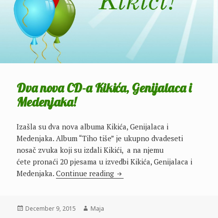
Dva nova CD-a Kikića, Genijalaca i
Medenjaka!
Izašla su dva nova albuma Kikića, Genijalaca i
Medenjaka. Album “Tiho tiše” je ukupno dvadeseti
nosač zvuka koji su izdali Kikići, a na njemu
ćete pronaći 20 pjesama u izvedbi Kikića, Genijalaca i
Dva nova CD-a Kikića, Genijal
Medenjaka.
Continue reading
Posted
Author
December 9, 2015
Maja
on