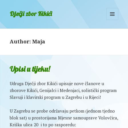
Dječji zbor Kikići
MENU
AND
WIDGETS
Author:
Maja
Upisi u tijeku!
Udruga Dječji zbor Kikići upisuje nove članove u
zborove Kikići, Genijalci i Medenjaci, solistički program
Slavuji i klavirski program u Zagrebu i u Rijeci!
U Zagrebu se probe održavaju petkom (jednom tjedno
blok sat) u prostorijama Mjesne samouprave Volovčica,
Kriška ulica 20 i to po rasporedu: