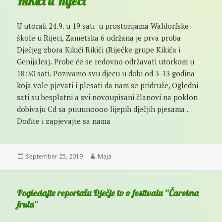
Kikići u Rijeci
U utorak 24.9. u 19 sati u prostorijama Waldorfske
škole u Rijeci, Zametska 6 održana je prva proba
Dječjeg zbora Kikići Rikići (Riječke grupe Kikića i
Genijalca). Probe će se redovno održavati utorkom u
18:30 sati. Pozivamo svu djecu u dobi od 3-13 godina
koja vole pjevati i plesati da nam se pridruže, Ogledni
sati su besplatni a svi novoupisani članovi na poklon
dobivaju Cd sa puuunoooo lijepih dječjih pjesama .
Dođite i zapjevajte sa nama
Posted
Author
September 25, 2019
Maja
on
Pogledajte reportažu Dječje tv o festivalu “Čarobna
frula”