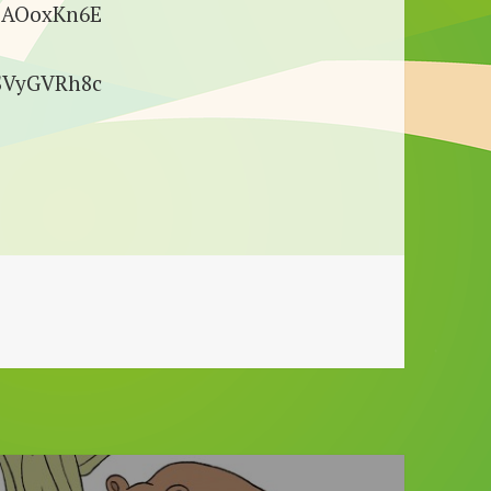
2SAOoxKn6E
4SVyGVRh8c