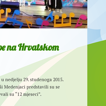
upe na Hrvatskom
 u nedjelju 29. studenoga 2015.
aši Medenjaci predstavili su se
vali su “12 mjeseci”.